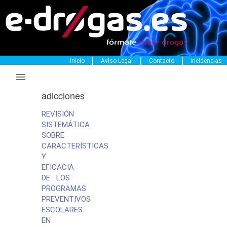
EVIDENCIAS
en
Inicio
Aviso Legal
Contacto
Incidencias
prevención

de
adicciones
REVISIÓN
SISTEMÁTICA
SOBRE
CARACTERÍSTICAS
Y
EFICACIA
DE LOS
PROGRAMAS
PREVENTIVOS
ESCOLARES
EN