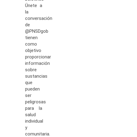
Únete a
la
conversación
de
@PNSDgob
tienen
como
objetivo
proporcionar
información
sobre
sustancias
que
pueden
ser
peligrosas
para la
salud
individual
y
comunitaria.