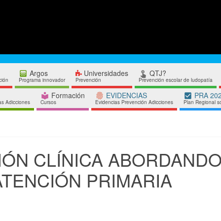
Argos
Universidades
QTJ?


ción
Programa innovador
Prevención
Prevención escolar de ludopatía
Formación
EVIDENCIAS
PRA 20



as Adicciones
Cursos
Evidencias Prevención Adicciones
Plan Regional s
IÓN CLÍNICA ABORDANDO
ATENCIÓN PRIMARIA