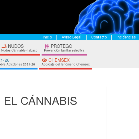
Inicio
Aviso Legal
Contacto
Incidencias
NUDOS
PROTEGO


Nudos Cánnabis+Tabaco
Prevención familiar selectiva
21-26
CHEMSEX

obre Adicciones 2021-26
Abordaje del fenómeno Chemsex
 EL CÁNNABIS